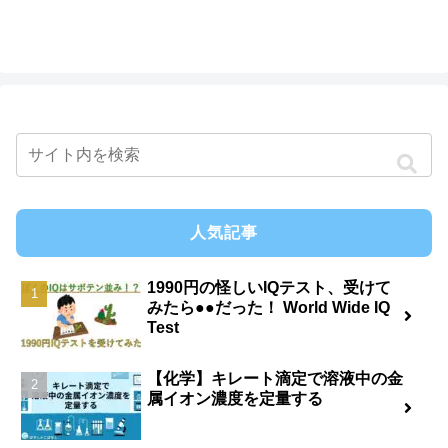
人気記事
1990円の怪しいIQテスト、受けて
みたら●●だった！ World Wide IQ
Test
【化学】キレート滴定で溶液中の金
属イオン濃度を定量する