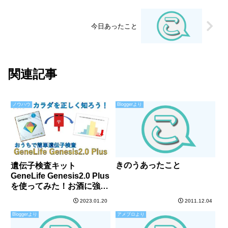
今日あったこと
関連記事
ノウハウ
Bloggerより
きのうあったこと
遺伝子検査キット
GeneLife Genesis2.0 Plus
を使ってみた！お酒に強
い？疾患リスクは？最適な
2023.01.20
2011.12.04
スキンケア・ダイエット法
Bloggerより
アメブロより
は？