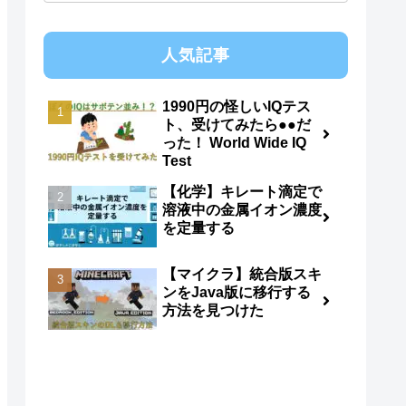
人気記事
1990円の怪しいIQテス
ト、受けてみたら●●だ
った！ World Wide IQ
Test
【化学】キレート滴定で
溶液中の金属イオン濃度
を定量する
【マイクラ】統合版スキ
ンをJava版に移行する
方法を見つけた