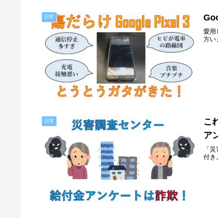
Go
日常
愛用
方い
こ
日常
アン
「災
付き