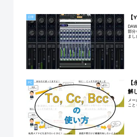
【
日常
DA
部分
まし
【
PC
解
メー
こと