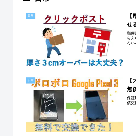
【
日常
せ
郵便
らえ
ろい
【ス
日常
無
保証
償交