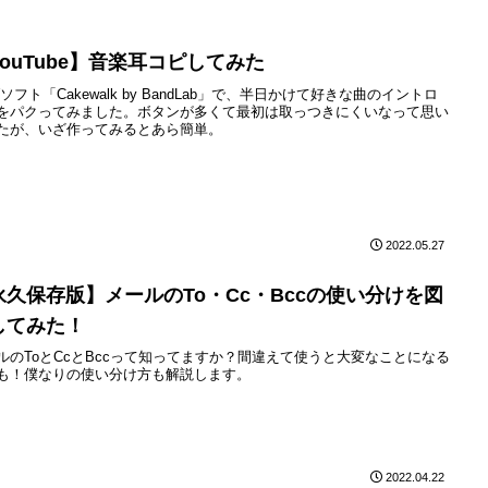
YouTube】音楽耳コピしてみた
Wソフト「Cakewalk by BandLab」で、半日かけて好きな曲のイントロ
をパクってみました。ボタンが多くて最初は取っつきにくいなって思い
たが、いざ作ってみるとあら簡単。
2022.05.27
永久保存版】メールのTo・Cc・Bccの使い分けを図
してみた！
ルのToとCcとBccって知ってますか？間違えて使うと大変なことになる
も！僕なりの使い分け方も解説します。
2022.04.22