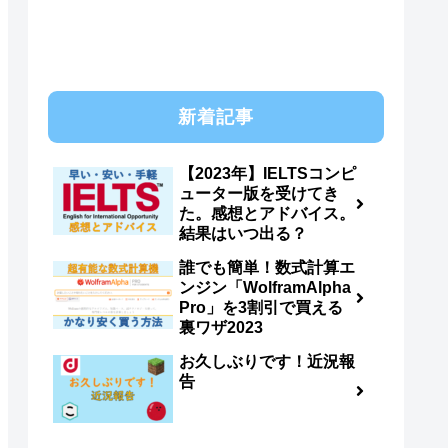
新着記事
【2023年】IELTSコンピ
ューター版を受けてき
た。感想とアドバイス。
結果はいつ出る？
誰でも簡単！数式計算エ
ンジン「WolframAlpha
Pro」を3割引で買える
裏ワザ2023
お久しぶりです！近況報
告