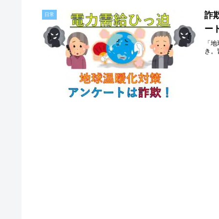
詐
日常
ー
「地
き。