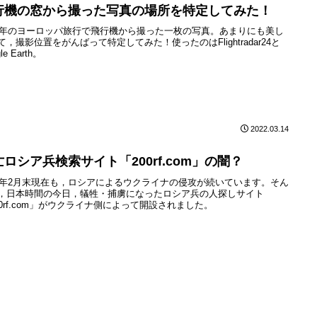
行機の窓から撮った写真の場所を特定してみた！
19年のヨーロッパ旅行で飛行機から撮った一枚の写真。あまりにも美し
て，撮影位置をがんばって特定してみた！使ったのはFlightradar24と
le Earth。
2022.03.14
亡ロシア兵検索サイト「200rf.com」の闇？
22年2月末現在も，ロシアによるウクライナの侵攻が続いています。そん
，日本時間の今日，犠牲・捕虜になったロシア兵の人探しサイト
00rf.com」がウクライナ側によって開設されました。