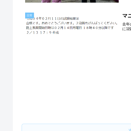
マ
日常
去年
に1