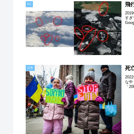
飛
PC
20
すぎ
Goog
死
日常
20
な中
「2