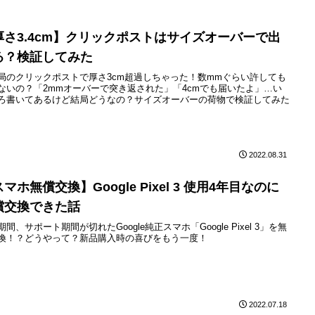
厚さ3.4cm】クリックポストはサイズオーバーで出
る？検証してみた
局のクリックポストで厚さ3cm超過しちゃった！数mmぐらい許しても
ないの？「2mmオーバーで突き返された」「4cmでも届いたよ」…い
ろ書いてあるけど結局どうなの？サイズオーバーの荷物で検証してみた
2022.08.31
マホ無償交換】Google Pixel 3 使用4年目なのに
償交換できた話
期間、サポート期間が切れたGoogle純正スマホ「Google Pixel 3」を無
換！？どうやって？新品購入時の喜びをもう一度！
2022.07.18