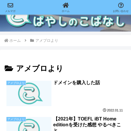
メルマガ
ホーム
お問い合わせ
ホーム
アメブロより
アメブロより
ドメインを購入した話
アメブロより
2022.01.11
【2021年】TOEFL iBT Home
アメブロより
editionを受けた感想 やるべきこ
と