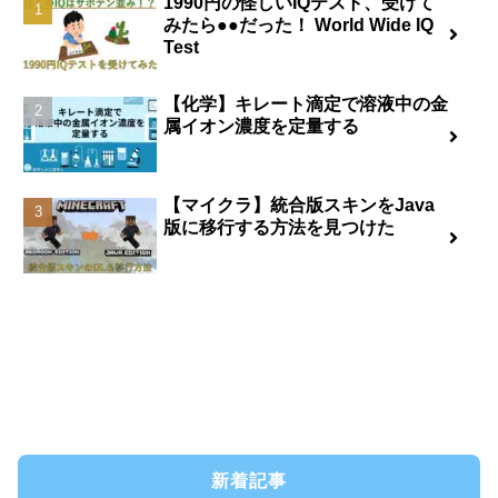
1990円の怪しいIQテスト、受けて
みたら●●だった！ World Wide IQ
Test
【化学】キレート滴定で溶液中の金
属イオン濃度を定量する
【マイクラ】統合版スキンをJava
版に移行する方法を見つけた
新着記事