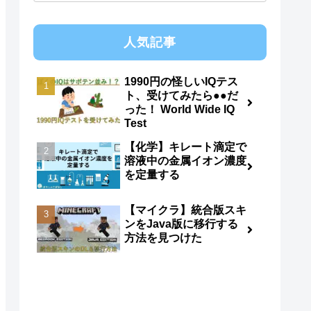
人気記事
1990円の怪しいIQテス
ト、受けてみたら●●だ
った！ World Wide IQ
Test
【化学】キレート滴定で
溶液中の金属イオン濃度
を定量する
【マイクラ】統合版スキ
ンをJava版に移行する
方法を見つけた