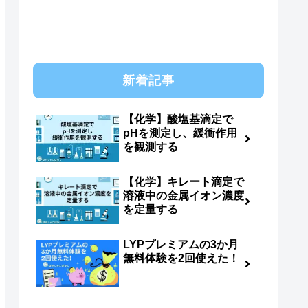
新着記事
【化学】酸塩基滴定で
pHを測定し、緩衝作用
を観測する
【化学】キレート滴定で
溶液中の金属イオン濃度
を定量する
LYPプレミアムの3か月
無料体験を2回使えた！