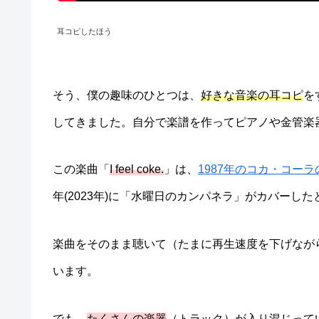
耳コピしたほう
そう、僕の趣味のひとつは、
好きな音楽の耳コピ
を
してきました。自分で楽譜を作ってピアノや金管楽
この楽曲「
I feel coke.
」は、
1987年のコカ・コーラ
年(2023年)に「水曜日のカンパネラ」がカバーし
楽曲をそのまま聴いて（たまに再生速度を下げなが
います。
でも、
たくさんの楽器
（トラック）が入り混じって